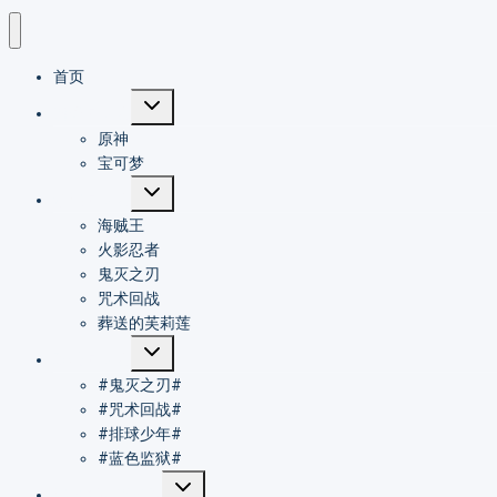
首页
切
游戏同人志
换
原神
子
菜
宝可梦
单
切
动漫同人志
换
海贼王
子
菜
火影忍者
单
鬼灭之刃
咒术回战
葬送的芙莉莲
切
耽美同人志
换
#鬼灭之刃#
子
菜
#咒术回战#
单
#排球少年#
#蓝色监狱#
切
漫画阅读器推荐