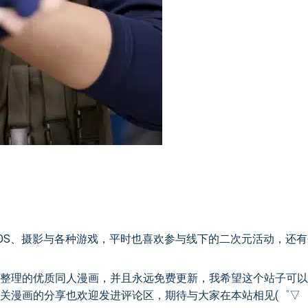
OS、摄影与各种游戏，平时也喜欢参与线下的二次元活动，还
整理的优质同人漫画，并且永远免费更新，我希望这个站子可以
漫画的分享也欢迎发进评论区，期待与大家在本站相见(゜▽゜*