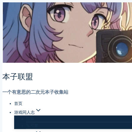
跳
到
内
容
本子联盟
一个有意思的二次元本子收集站
首页
游戏同人志
原神
宝可梦