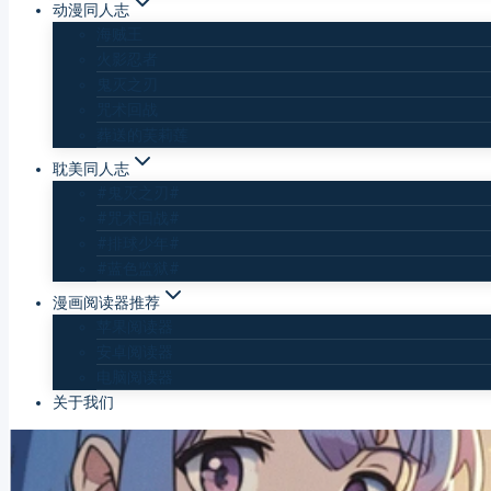
动漫同人志
海贼王
火影忍者
鬼灭之刃
咒术回战
葬送的芙莉莲
耽美同人志
#鬼灭之刃#
#咒术回战#
#排球少年#
#蓝色监狱#
漫画阅读器推荐
苹果阅读器
安卓阅读器
电脑阅读器
关于我们